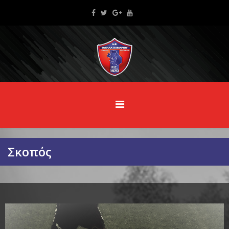
Σκοπός