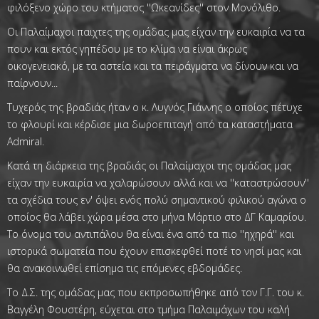
φιλόξενο χώρο του κτήματος ''Ωκεανίδες'' στον Μονόλιθο.
Οι Παλαίμαχοι παιχτες της ομάδας μας είχαν την ευκαιρία να τα
πουν και εκτός γηπέδου με το κλίμα να είναι άκρως
οικογενειακό, με τα αστεία και τα πειράγματα να δίνουν και να
παίρνουν...
Τυχερός της βραδιάς ήταν ο κ. Λυγνός Γιάννης ο οποίος πέτυχε
το φλουρί και κέρδισε μια δωροεπιταγή από τα καταστήματα
Admiral.
Κατά τη διάρκεια της βραδιάς οι Παλαίμαχοι της ομάδας μας
είχαν την ευκαιρία να χαλαρώσουν αλλά και να ''καταστρώσουν''
τα σχέδια τους εν' όψει ενός πολύ σημαντικού φιλικού αγώνα ο
οποίος θα λάβει χώρα μέσα στο μήνα Μάρτιο στο ΔΓ Καμαρίου.
Το όνομα του αντιπάλου θα είναι ένα από τα πιο ''ηχηρά'' και
ιστορικά σωματεία που έχουν επισκεφθεί ποτέ το νησί μας και
θα ανακοινωθεί επίσημα τις επόμενες εβδομάδες.
Το Δ.Σ. της ομάδας μας που εκπροσωπήθηκε από τον Γ.Γ. του κ.
Βαγγέλη Φουστέρη, εύχεται στο τμήμα Παλαιμάχων του καλή