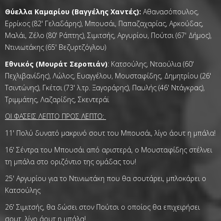
Θύελλα Καμαρίου (Βαγγέλης Χαντές):
Αθανασόπουλος,
Ερρίκος (82' Γελαδάρης), Μπουσάι, Παπαζαχαρίας, Αρκούδας,
Μαλάι, Ζέλο (80' Ράπτης), Σιμιτσής, Αργυρίου, Πούτσι (67' Δήμος),
Ντινιωτάκης (65' Βεζυρτζόγλου)
Εθνικός (Μουράτ Σεροπιάν)
: Κατσούλης, Νταούλια (60'
Πεχλιβανίδης), Λώλος, Ευαγγέλου, Μουσταφίδης, Δημητρίου (26'
Τσιντώνης), Γκέτσι (73' λ.τρ. Ξαγοράρης), Παυλής (46' Ντάγκρας),
Τριμμάτης, Λαζαρίδης, Σκεντεράϊ
ΟΙ ΦΑΣΕΙΣ ΛΕΠΤΟ ΠΡΟΣ ΛΕΠΤΟ:
11' Πολύ δυνατό μακρινό σουτ του Μπουσάι, λίγο άουτ η μπάλα!
16' Σέντρα του Μπουσάι από αριστερά, ο Μουσταφίδης στέλνει
τη μπάλα στο οριζόντιο της ομάδας του!
25' Αργυρίου για το Ντινιωτάκη που θα σουτάρει, μπλοκάρει ο
Κατσούλης
26' Σιμιτσής, θα δώσει στον Πούτσι ο οποίος θα επιχειρήσει
σουτ, λίγο άουτ η μπάλα!