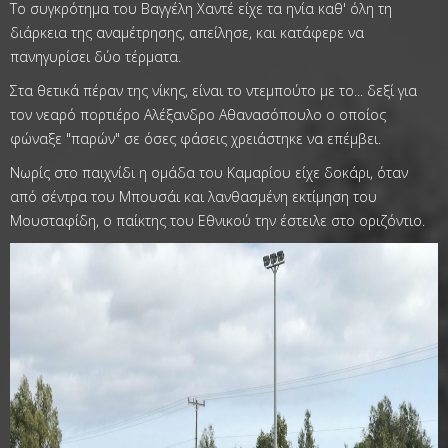
Το συγκρότημα του Βαγγέλη Χαντέ είχε τα ηνία καθ' όλη τη
διάρκεια της αναμέτρησης, απείλησε, και κατάφερε να
πανηγυρίσει δύο τέρματα.
Στα θετικά πέραν της νίκης, είναι το ντεμπούτο με το... δεξί για
τον νεαρό πορτιέρο Αλέξανδρο Αθανασόπουλο ο οποίος
φώναξε "παρών" σε όσες φάσεις χρειάστηκε να επέμβει.
Νωρίς στο παιχνίδι η ομάδα του Καμαρίου είχε δοκάρι, όταν
από σέντρα του Μπουσάι και λανθασμένη εκτίμηση του
Μουσταφίδη, ο παίκτης του Εθνικού την έστειλε στο οριζόντιο.