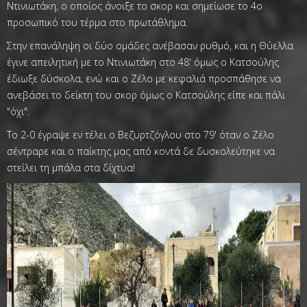
Ντινιωτάκη, ο οποίος άνοιξε το σκορ και σημείωσε το 4ο
προσωπικό του τέρμα στο πρωτάθλημα.
Στην επανάληψη οι δύο ομάδες ανέβασαν ρυθμό, και η Θύελλα
έγινε απειλητική με το Ντινιωτάκη στο 48' όμως ο Κατσούλης
έδιωξε δύσκολα, ενώ και ο Ζέλο με κεφαλιά προσπάθησε να
ανεβάσει το δείκτη του σκορ όμως ο Κατσούλης είπε και πάλι
"όχι".
Το 2-0 έγραψε εν τέλει ο Βεζυρτζόγλου στο 79' όταν ο Ζέλο
σέντραρε και ο παίκτης μας από κοντά δε δυσκολεύτηκε να
στείλει τη μπάλα στα δίχτυα!