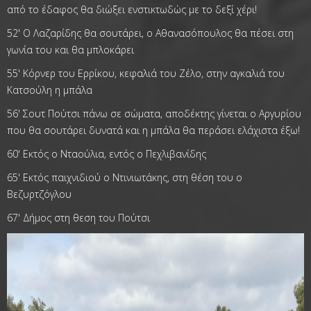
από το έδαφος θα διώξει ενστικτωδώς με το δεξί χέρι!
52' Ο Λαζαρίδης θα σουτάρει, ο Αθανασόπουλος θα πέσει στη
γωνία του και θα μπλοκάρει
55' Κόρνερ του Ερρίκου, κεφαλιά του Ζέλο, στην αγκαλιά του
Κατσούλη η μπάλα
56' Σουτ Πούτσι πάνω σε σώματα, αποδέκτης γίνεται ο Αργυρίου
που θα σουτάρει δυνατά και η μπάλα θα περάσει ελάχιστα έξω!
60' Εκτός ο Νταούλια, εντός ο Πεχλιβανίδης
65' Εκτός παιχνιδιού ο Ντινιωτάκης, στη θέση του ο
Βεζυρτζόγλου
67' Δήμος στη θεση του Πούτσι