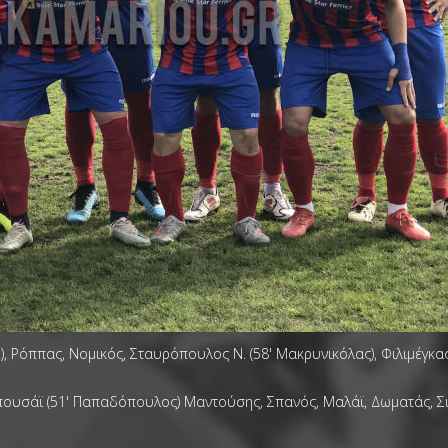
, Ρόππας, Νομικός, Σταυρόπουλος Ν. (58' Μακρυνικόλας), Φιλιμέγκα
υσάϊ (51' Παπαδόπουλος) Μαντούσης, Σπανός, Μαλάϊ, Δωματάς, Σιμιτσ