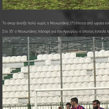
Το σκορ άνοιξε πολύ νωρίς ο Ντινιωτάκης (7') έπειτα από ωραία ε
Στο 35' ο Ντινιωτάκης πάσαρε για τον Αργυρίου ο οποίος έστειλε 