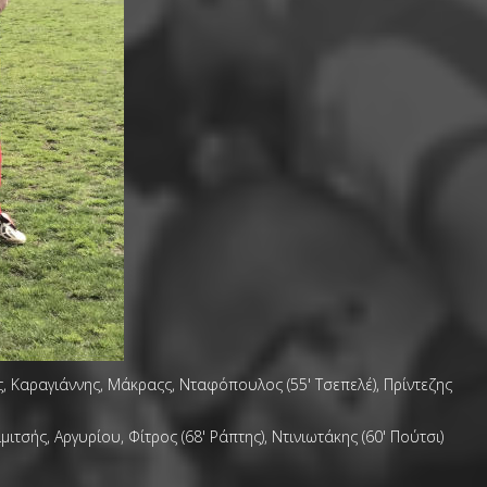
ς, Καραγιάννης, Μάκραςς, Νταφόπουλος (55' Τσεπελέ), Πρίντεζης
ής, Αργυρίου, Φίτρος (68' Ράπτης), Ντινιωτάκης (60' Πούτσι)